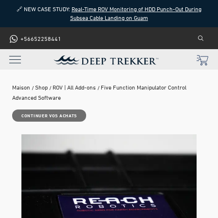
🔗 NEW CASE STUDY:
Real-Time ROV Monitoring of HDD Punch-Out During
Subsea Cable Landing on Guam
+56652258441
Maison
Shop
ROV | All Add-ons
Five Function Manipulator Control
Advanced Software
CONTINUER VOS ACHATS