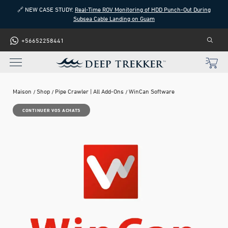
🔗 NEW CASE STUDY:
Real-Time ROV Monitoring of HDD Punch-Out During
Subsea Cable Landing on Guam
+56652258441
Maison
Shop
Pipe Crawler | All Add-Ons
WinCan Software
CONTINUER VOS ACHATS