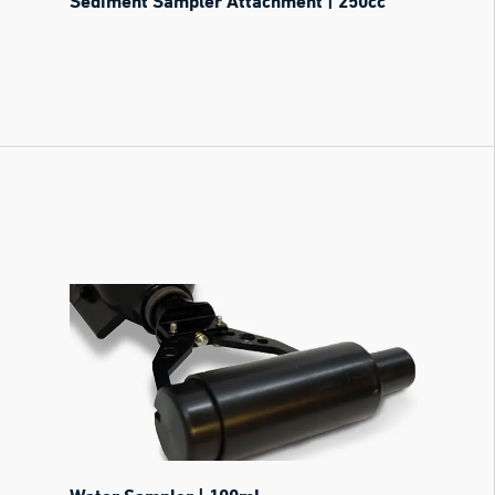
Sediment Sampler Attachment | 250cc