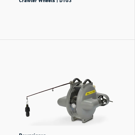
Crawler Wheels | DTG3