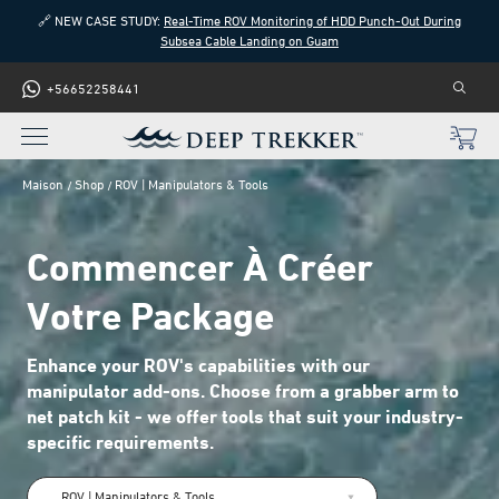
🔗 NEW CASE STUDY:
Real-Time ROV Monitoring of HDD Punch-Out During
Subsea Cable Landing on Guam
+56652258441
Maison
Shop
ROV | Manipulators & Tools
Commencer À Créer
Votre Package
Enhance your ROV's capabilities with our
manipulator add-ons. Choose from a grabber arm to
net patch kit - we offer tools that suit your industry-
specific requirements.
ROV | Manipulators & Tools