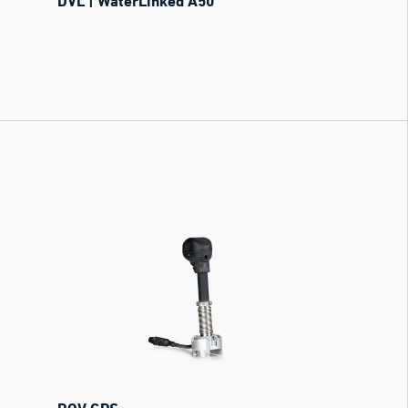
DVL | WaterLinked A50