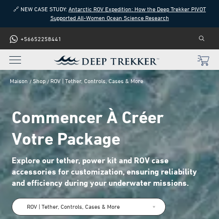
🔗 NEW CASE STUDY:
Antarctic ROV Expedition: How the Deep Trekker PIVOT
Supported All-Women Ocean Science Research
+56652258441
Maison
Shop
ROV | Tether, Controls, Cases & More
Commencer À Créer
Votre Package
Explore our tether, power kit and ROV case
accessories for customization, ensuring reliability
and efficiency during your underwater missions.
ROV | Tether, Controls, Cases & More