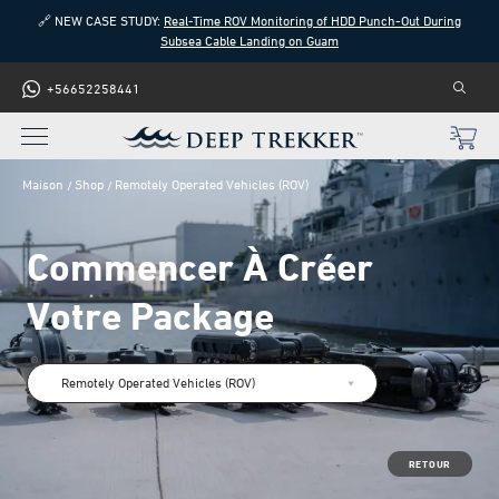
🔗 NEW CASE STUDY:
Real-Time ROV Monitoring of HDD Punch-Out During
Subsea Cable Landing on Guam
+56652258441
Maison
Shop
Remotely Operated Vehicles (ROV)
Commencer À Créer
Votre Package
Remotely Operated Vehicles (ROV)
RETOUR