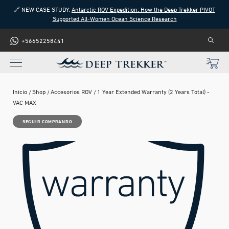
🔗 NEW CASE STUDY:
Antarctic ROV Expedition: How the Deep Trekker PIVOT
Supported All-Women Ocean Science Research
+56652258441
Inicio
Shop
Accesorios ROV
1 Year Extended Warranty (2 Years Total) -
VAC MAX
SEGUIR COMPRANDO