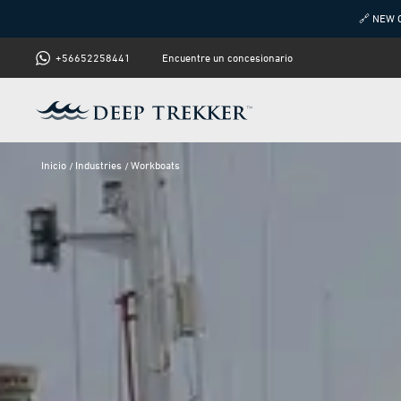
🔗 NEW 
+56652258441
Encuentre un concesionario
Inicio
Industries
Workboats