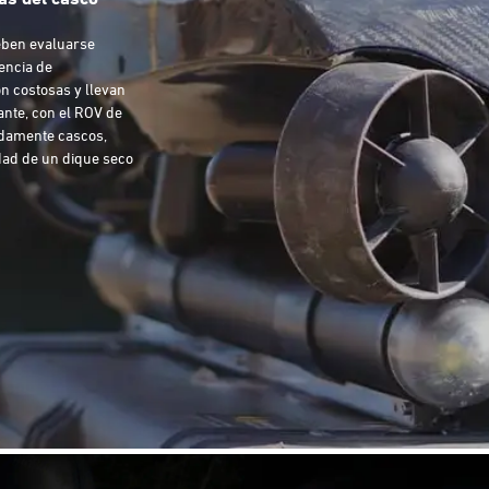
eben evaluarse
encia de
on costosas y llevan
ante, con el ROV de
idamente cascos,
idad de un dique seco