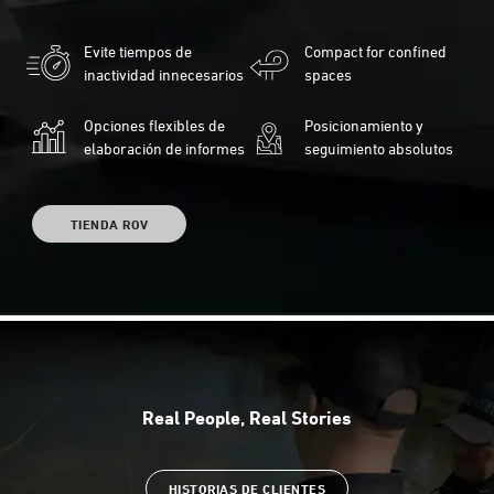
Evite tiempos de
Compact for confined
inactividad innecesarios
spaces
Opciones flexibles de
Posicionamiento y
elaboración de informes
seguimiento absolutos
TIENDA ROV
Real People, Real Stories
HISTORIAS DE CLIENTES