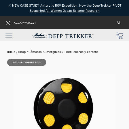
🔗 NEW CASE STUDY:
Antarctic ROV Expedition: How the Deep Trekker PIVOT
Supported All-Women Ocean Science Research
+56652258441
Inicio
Shop
Cámaras Sumergibles
100M cuerda y carrete
SEGUIR COMPRANDO