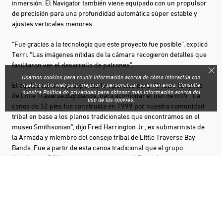
inmersión. El Navigator también viene equipado con un propulsor
de precisión para una profundidad automática súper estable y
ajustes verticales menores.
“Fue gracias a la tecnología que este proyecto fue posible”, explicó
Terri. “Las imágenes nítidas de la cámara recogieron detalles que
facilitaron ver el desarrollo de patrones”.
Usamos cookies para reunir información acerca de cómo interactúa con
El equipo construyó soportes temporales para Jiimaan, la canoa
nuestro sitio web para mejorar y personalizar su experiencia. Consulte
nuestra
Política de privacidad
para obtener más información acerca del
de Little Traverse Bay Bands, para acomodar el uso de ROV. “La
uso de las cookies.
canoa de 32 pies fue construida en 1999 por nuestra comunidad
tribal en base a los planos tradicionales que encontramos en el
museo Smithsonian”, dijo Fred Harrington Jr., ex submarinista de
la Armada y miembro del consejo tribal de Little Traverse Bay
Bands. Fue a partir de esta canoa tradicional que el grupo
desplegó el ROV y comenzó a examinar el Estrecho.