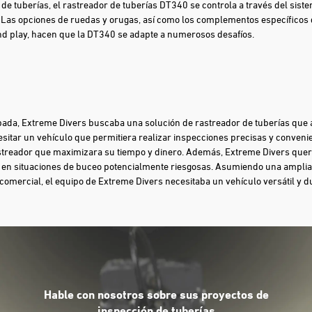
de tuberías, el rastreador de tuberías DT340 se controla a través del sist
. Las opciones de ruedas y orugas, así como los complementos específicos d
d play, hacen que la DT340 se adapte a numerosos desafíos.
da, Extreme Divers buscaba una solución de rastreador de tuberías que 
cesitar un vehículo que permitiera realizar inspecciones precisas y conven
streador que maximizara su tiempo y dinero. Además, Extreme Divers que
 en situaciones de buceo potencialmente riesgosas. Asumiendo una amplia
comercial, el equipo de Extreme Divers necesitaba un vehículo versátil y d
Hable con nosotros sobre sus proyectos de
inspección de tuberías