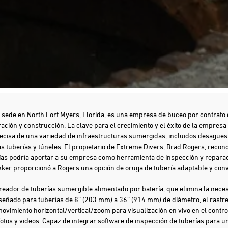
 sede en North Fort Myers, Florida, es una empresa de buceo por contrato 
ación y construcción. La clave para el crecimiento y el éxito de la empresa
precisa de una variedad de infraestructuras sumergidas, incluidos desagües
 tuberías y túneles. El propietario de Extreme Divers, Brad Rogers, recono
ías podría aportar a su empresa como herramienta de inspección y reparac
kker proporcionó a Rogers una opción de oruga de tubería adaptable y conv
reador de tuberías sumergible alimentado por batería, que elimina la nece
iseñado para tuberías de 8” (203 mm) a 36” (914 mm) de diámetro, el rastr
vimiento horizontal/vertical/zoom para visualización en vivo en el contro
tos y videos. Capaz de integrar software de inspección de tuberías para un