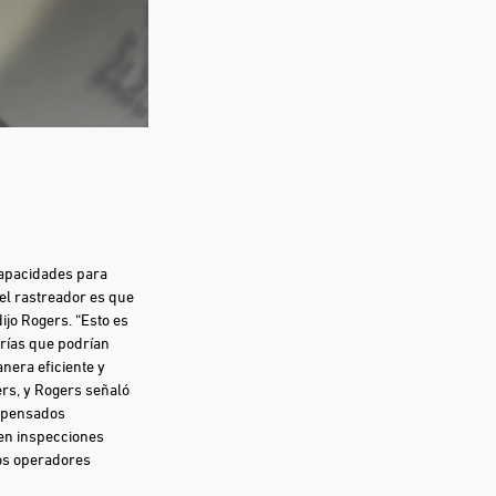
capacidades para
el rastreador es que
jo Rogers. “Esto es
rías que podrían
era eficiente y
ers, y Rogers señaló
pensados ​​
ten inspecciones
los operadores