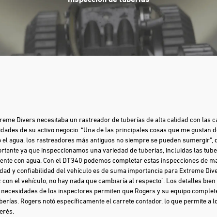
treme Divers necesitaba un rastreador de tuberías de alta calidad con las 
idades de su activo negocio. “Una de las principales cosas que me gustan d
 el agua, los rastreadores más antiguos no siempre se pueden sumergir”, di
rtante ya que inspeccionamos una variedad de tuberías, incluidas las tube
ente con agua. Con el DT340 podemos completar estas inspecciones de man
lidad y confiabilidad del vehículo es de suma importancia para Extreme Div
z con el vehículo, no hay nada que cambiaría al respecto". Los detalles bien 
s necesidades de los inspectores permiten que Rogers y su equipo comple
berías. Rogers notó específicamente el carrete contador, lo que permite a 
erés.