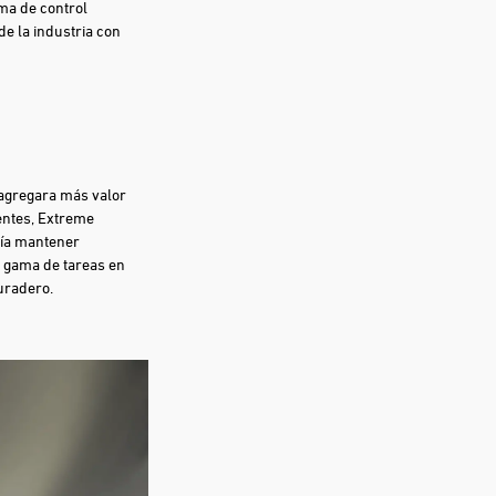
ema de control
e la industria con
agregara más valor
ientes, Extreme
ría mantener
 gama de tareas en
uradero.