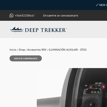
🔗 NEW 
+56652258441
Encuentre un concesionario
Inicio
Shop
Accesorios ROV
ILUMINACIÓN AUXILIAR - DTG3
SEGUIR COMPRANDO