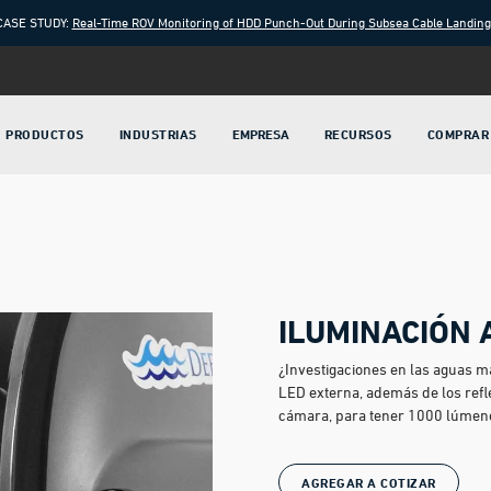
CASE STUDY:
Real-Time ROV Monitoring of HDD Punch-Out During Subsea Cable Landin
PRODUCTOS
INDUSTRIAS
EMPRESA
RECURSOS
COMPRAR
ILUMINACIÓN 
¿Investigaciones en las aguas m
LED externa, además de los refl
cámara, para tener 1000 lúmene
AGREGAR A COTIZAR