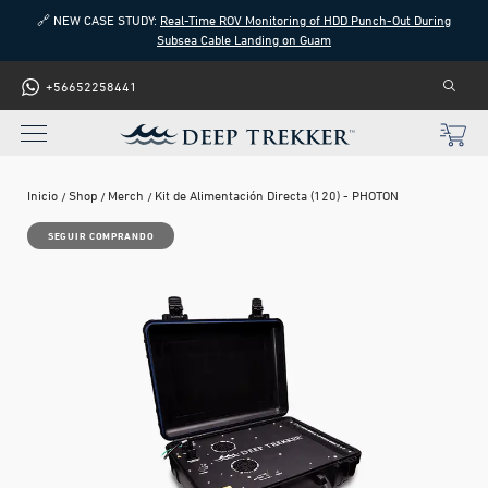
🔗 NEW CASE STUDY:
Real-Time ROV Monitoring of HDD Punch-Out During
Subsea Cable Landing on Guam
+56652258441
Inicio
Shop
Merch
Kit de Alimentación Directa (120) - PHOTON
SEGUIR COMPRANDO