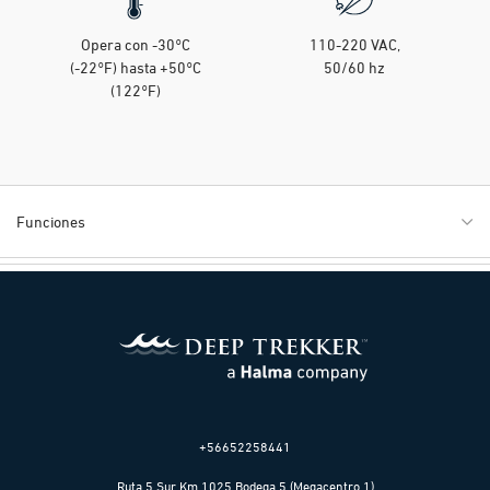
Opera con -30°C
110-220 VAC,
(-22°F) hasta +50°C
50/60 hz
(122°F)
Funciones
+56652258441
Ruta 5 Sur Km 1025 Bodega 5 (Megacentro 1)