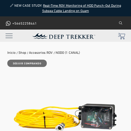
🔗 NEW CASE STUDY:
Real-Time ROV Monitoring of HDD Punch-Out During
Subsea Cable Landing on Guam
+56652258441
Inicio
Shop
Accesorios ROV
NODO (1 CANAL)
SEGUIR COMPRANDO