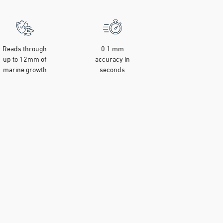
Reads through
0.1 mm
up to 12mm of
accuracy in
marine growth
seconds