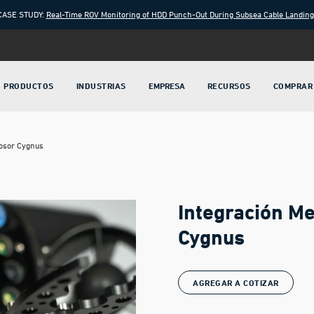
CASE STUDY:
Real-Time ROV Monitoring of HDD Punch-Out During Subsea Cable Landin
PRODUCTOS
INDUSTRIAS
EMPRESA
RECURSOS
COMPRAR
rosor Cygnus
Integración M
Cygnus
AGREGAR A COTIZAR