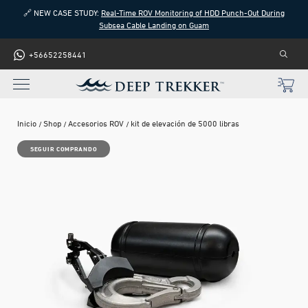
🔗 NEW CASE STUDY:
Real-Time ROV Monitoring of HDD Punch-Out During
Subsea Cable Landing on Guam
+56652258441
Inicio
Shop
Accesorios ROV
kit de elevación de 5000 libras
SEGUIR COMPRANDO