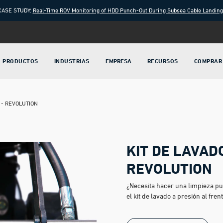
CASE STUDY:
Real-Time ROV Monitoring of HDD Punch-Out During Subsea Cable Landin
PRODUCTOS
INDUSTRIAS
EMPRESA
RECURSOS
COMPRAR
 - REVOLUTION
KIT DE LAVAD
REVOLUTION
¿Necesita hacer una limpieza pu
el kit de lavado a presión al fr