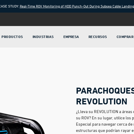
CASE STUDY:
Real-Time ROV Monitoring of HDD Punch-Out During Subsea Cable Landin
PRODUCTOS
INDUSTRIAS
EMPRESA
RECURSOS
COMPRAR
PARACHOQUES
REVOLUTION
¿Lleva su REVOLUTION a áreas d
su ROV? En su lugar, utilice lo
Especial para navegar cerca de 
estructuras que podrían rayar e