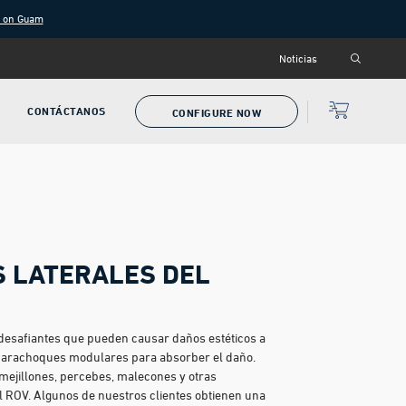
g on Guam
Noticias
CONTÁCTANOS
CONFIGURE NOW
 LATERALES DEL
esafiantes que pueden causar daños estéticos a
s parachoques modulares para absorber el daño.
mejillones, percebes, malecones y otras
l ROV. Algunos de nuestros clientes obtienen una