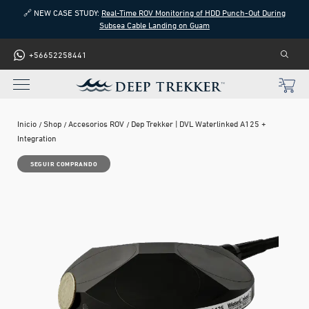
🔗 NEW CASE STUDY:
Real-Time ROV Monitoring of HDD Punch-Out During
Subsea Cable Landing on Guam
+56652258441
Inicio
Shop
Accesorios ROV
Dep Trekker | DVL Waterlinked A125 +
Integration
SEGUIR COMPRANDO